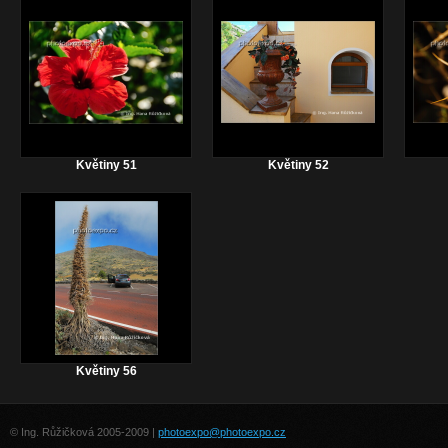
Květiny 51
Květiny 52
Květiny 56
© Ing. Růžičková 2005-2009 |
photoexpo@photoexpo.cz