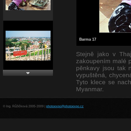
Barma 17
Stejně jako v Tha
zakoupením malé pě
pěnkavy jsou tak 
vypuštěná, chycená
Tyto klece se nach
Myanmar.
© Ing. Růžičková 2005-2009 |
photoexpo@photoexpo.cz