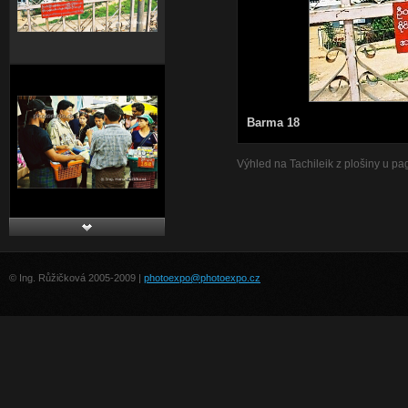
Barma 18
Výhled na Tachileik z plošiny u p
© Ing. Růžičková 2005-2009 |
photoexpo@photoexpo.cz